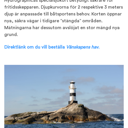
Hydrographicas specialsjökort betydligt säkrare för
fritidsskepparen. Djupkurvorna för 2 respektive 3 meters
djup är anpassade till båtsportens behov. Korten öppnar
nya, säkra vägar i tidigare “stängda” områden.
Mätningarna har dessutom avslöjat en stor mängd nya
grund.
Direktlänk om du vill beställa
Vänskapens hav
.