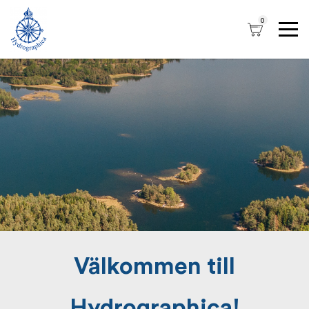
0
Välkommen till
Hydrographica!