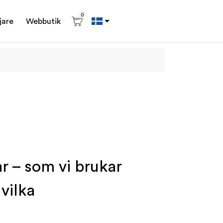
0
jare
Webbutik
r – som vi brukar
 vilka