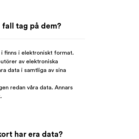
å fall tag på dem?
 finns i elektroniskt format.
butörer av elektroniska
a data i samtliga av sina
igen redan våra data. Annars
.
kort har era data?