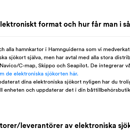
 elektroniskt format och hur får man i s
och alla hamnkartor i Hamnguiderna som vi medverkat i
iska sjökort själva, men har avtal med alla stora distri
Navico/C-map, Skippo och Seapilot. De integrerar vår
m de elektroniska sjökorten här.
daterat dina elektroniska sjökort nyligen har du trol
ll enheten och uppdaterar det i din båttillbehörsbutik
torer/leverantörer av elektroniska sjö