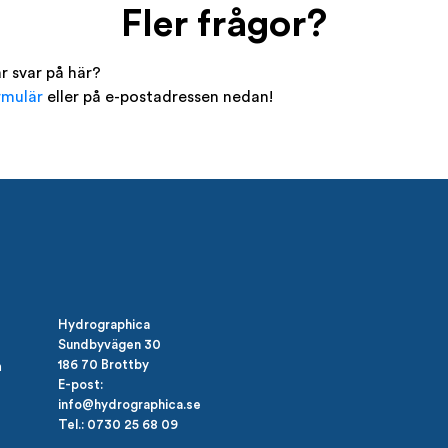
Fler frågor?
r svar på här?
rmulär
eller på e-postadressen nedan!
Hydrographica
Sundbyvägen 30
186 70 Brottby
n
E-post:
info@hydrographica.se
Tel.: 0730 25 68 09