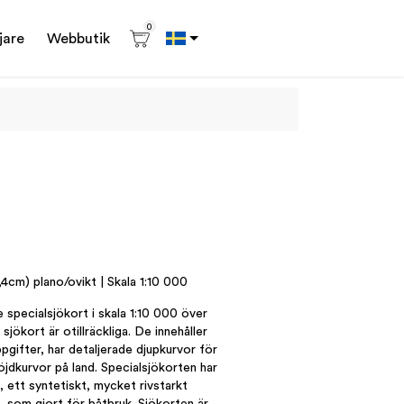
0
jare
Webbutik
4cm) plano/ovikt | Skala 1:10 000
 specialsjökort i skala 1:10 000 över
sjökort är otillräckliga. De innehåller
pgifter, har detaljerade djupkurvor för
öjdkurvor på land. Specialsjökorten har
, ett syntetiskt, mycket rivstarkt
 som gjort för båtbruk. Sjökorten är