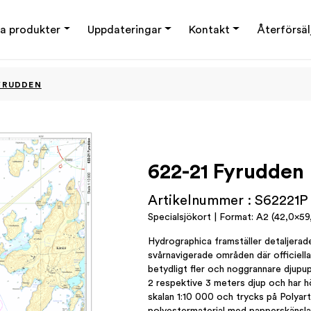
a produkter
Uppdateringar
Kontakt
Återförsäl
FYRUDDEN
622-21 Fyrudden
Artikelnummer : S62221P
Specialsjökort | Format: A2 (42,0×59,
Hydrographica framställer detaljerade
svårnavigerade områden där officiella 
betydligt fler och noggrannare djupup
2 respektive 3 meters djup och har h
skalan 1:10 000 och trycks på Polyart
polyestermaterial med papperskänsla,