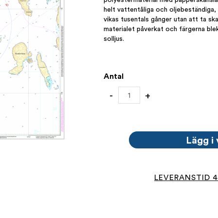
helt vattentåliga och oljebeständiga, 
vikas tusentals gånger utan att ta sk
materialet påverkat och färgerna ble
solljus.
Antal
622-
-
+
21
Fyrudden
mängd
Lägg i
LEVERANSTID 