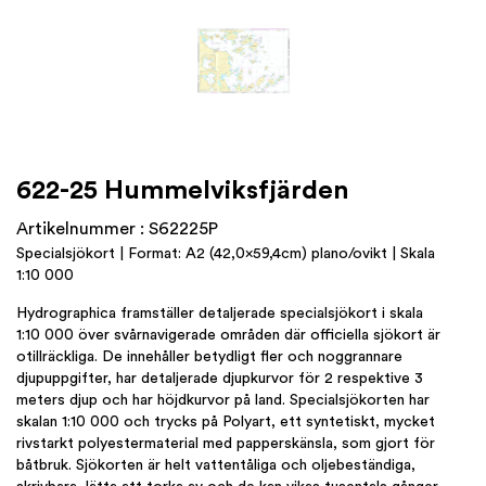
622-25 Hummelviksfjärden
Artikelnummer : S62225P
Specialsjökort | Format: A2 (42,0×59,4cm) plano/ovikt | Skala
1:10 000
Hydrographica framställer detaljerade specialsjökort i skala
1:10 000 över svårnavigerade områden där officiella sjökort är
otillräckliga. De innehåller betydligt fler och noggrannare
djupuppgifter, har detaljerade djupkurvor för 2 respektive 3
meters djup och har höjdkurvor på land. Specialsjökorten har
skalan 1:10 000 och trycks på Polyart, ett syntetiskt, mycket
rivstarkt polyestermaterial med papperskänsla, som gjort för
båtbruk. Sjökorten är helt vattentåliga och oljebeständiga,
skrivbara, lätta att torka av och de kan vikas tusentals gånger