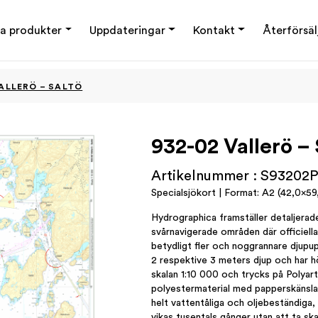
a produkter
Uppdateringar
Kontakt
Återförsäl
VALLERÖ – SALTÖ
932-02 Vallerö – 
Artikelnummer : S93202
Specialsjökort | Format: A2 (42,0×59,
Hydrographica framställer detaljerade
svårnavigerade områden där officiella 
betydligt fler och noggrannare djupup
2 respektive 3 meters djup och har h
skalan 1:10 000 och trycks på Polyart
polyestermaterial med papperskänsla,
helt vattentåliga och oljebeständiga, 
vikas tusentals gånger utan att ta sk