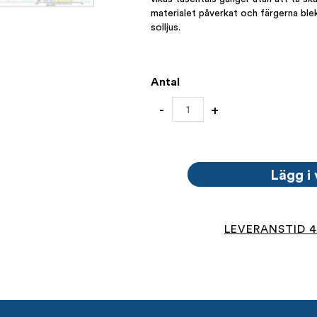
materialet påverkat och färgerna ble
solljus.
Antal
932-
-
+
02
Vallerö
-
Saltö
mängd
Lägg i
LEVERANSTID 