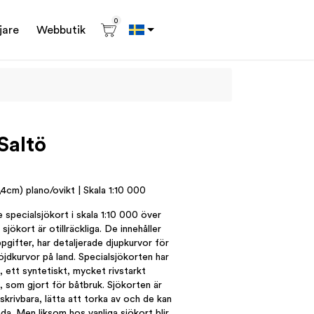
0
jare
Webbutik
Saltö
P
4cm) plano/ovikt | Skala 1:10 000
 specialsjökort i skala 1:10 000 över
sjökort är otillräckliga. De innehåller
pgifter, har detaljerade djupkurvor för
öjdkurvor på land. Specialsjökorten har
, ett syntetiskt, mycket rivstarkt
 som gjort för båtbruk. Sjökorten är
skrivbara, lätta att torka av och de kan
ada. Men liksom hos vanliga sjökort blir