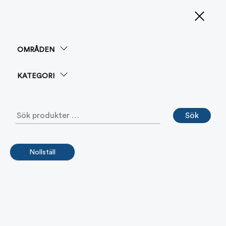
0
OMRÅDEN
Bok A4 ringbunden
HYDROGRAPHICA
PRODUKTER
KATEGORI
FILTRERA PÅ
ALLA Filtrera
Sök
Sök
Bok A4 ringbunden
efter:
Nollställ
Nedan hittar du alla våra produkter och kan sortera
efter område, typ av sjökort och format.